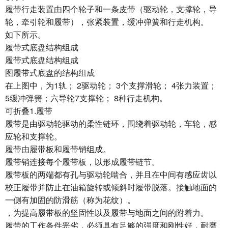
履带行走装置由四个轮子和一条皮带（驱动轮，支撑轮，导
轮，牵引轮和履带），张紧装置，缓冲弹簧和行走机构。
如下所示。
履带式底盘结构组成
履带式底盘结构组成
图履带式底盘的结构组成
在上图中，为1轨； 2驱动轮； 3个支撑滑轮； 4张力装置；
5缓冲弹簧；六导轮7支撑轮； 8种行走机构。
可折叠1.履带
履带是由驱动轮驱动的柔性链环，围绕着驱动轮，车轮，感
应轮和支撑轮。
履带由履带板和履带销组成。
履带销连接每个履带板，以形成履带链节。
履带板的两端都有孔与驱动轮啮合，并且在中间有感应齿以
校正履带并防止在油箱旋转或倾斜时履带脱落。接触地面的
一侧有加固的防滑筋（称为花纹）。
，为提高履带板的坚固性以及履带与地面之间的附着力。
履带的工作条件恶劣，必须具有足够的强度和刚性好，耐磨