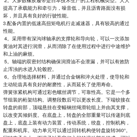
2。大多数橡胶履带是日本技术生产的工程机械类型。大大
提高了承载能力和牵引力，噪音低，并且沥青路面没有损
坏，并且具有良好的行驶性能。
3.配备内置的低速高扭矩电机行走减速器，具有较高的通过
性能。
4。采用带有深沟球轴承的支撑轮和导向轮，可以一次添加
黄油对其进行润滑，从而消除了在使用过程中进行中途维护
和上油的麻烦。
5。轴端的双密封结构确保润滑油不会泄漏，并可以有效防
止浑浊的水进入轮毂腔。
6。合理地选择材料，并通过合金钢和淬火处理，使导轮和
主动轮齿具有良好的耐磨性，从而延长了使用寿命。
弹簧张紧机构可通过彩色螺丝调节，可靠性高。它是一个多
节组装的桁架结构。调整段数后可以更改长度。下端铰接在
转盘的前部，顶端悬挂在变幅钢丝绳滑轮组上并由其支撑，
以改变其倾斜度。在底盘上，转盘的全部重量可以传递到底
盘上，底盘上装有动力装置，传动系统，绞盘，控制机构，
配重和机库。动力单元可以通过回转机构使转盘旋转360°。